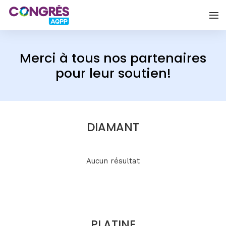
Merci à tous nos partenaires
pour leur soutien!
DIAMANT
Aucun résultat
PLATINE