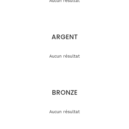
Aucun résultat
ARGENT
Aucun résultat
BRONZE
Aucun résultat